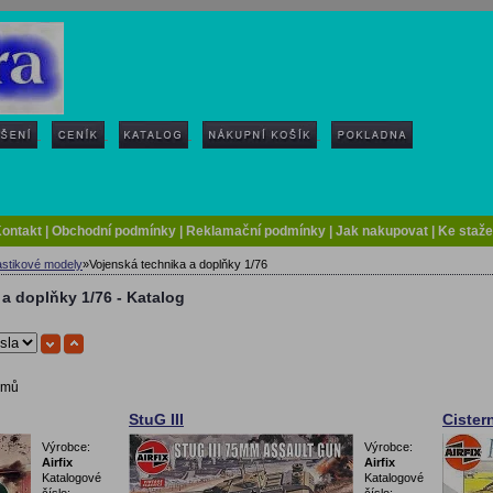
ontakt
|
Obchodní podmínky
|
Reklamační podmínky
|
Jak nakupovat
|
Ke staže
astikové modely
»
Vojenská technika a doplňky 1/76
a doplňky 1/76 - Katalog
amů
StuG III
Cister
Výrobce:
Výrobce:
Airfix
Airfix
Katalogové
Katalogové