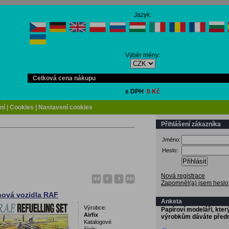
Jazyk:
Výběr měny:
Celková cena nákupu
s DPH
:
0 Kč
ní
| Cookies
| Nastavení cookies
Přihlášení zákazníka
Jméno:
Heslo:
Přihlásit
Nová registrace
Zapomněl(a) jsem heslo
nová vozidla RAF
Anketa
Výrobce:
Papíroví modeláři, kte
Airfix
výrobkům dáváte před
Katalogové