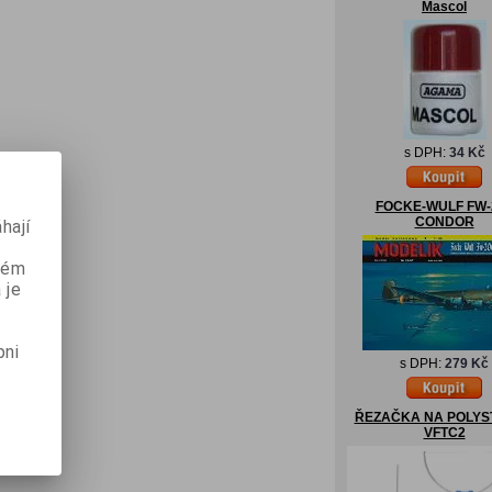
Mascol
s DPH:
34 Kč
FOCKE-WULF FW-
CONDOR
hají
aném
 je
pni
s DPH:
279 Kč
ŘEZAČKA NA POLYS
VFTC2