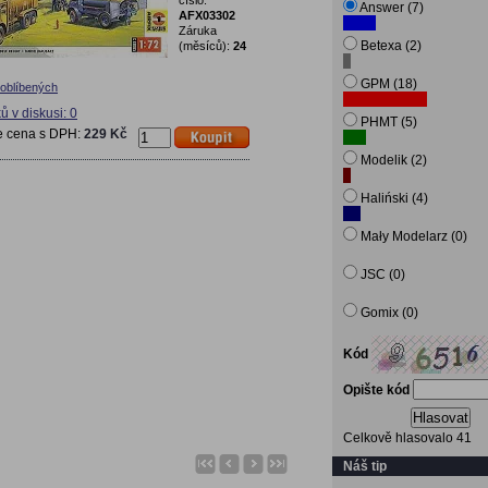
číslo:
Answer (7)
AFX03302
Záruka
Betexa (2)
(měsíců):
24
GPM (18)
 oblíbených
ů v diskusi: 0
PHMT (5)
e cena s DPH:
229 Kč
Modelik (2)
Haliński (4)
Mały Modelarz (0)
JSC (0)
Gomix (0)
Kód
Opište kód
Hlasovat
Celkově hlasovalo 41
Náš tip