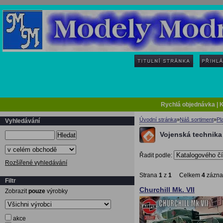
Rychlá objednávka
|
K
Úvodní stránka
»
Náš sortiment
»
Pl
Vyhledávání
Vojenská technika 
Hledat
Řadit podle:
Rozšířené vyhledávání
Strana
1
z
1
Celkem
4
zázn
Filtr
Churchill Mk. VII
Zobrazit
pouze
výrobky
akce