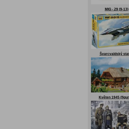
MIG - 29 (9-13)
Švarcvaldský sta
Květen 1945 (figu