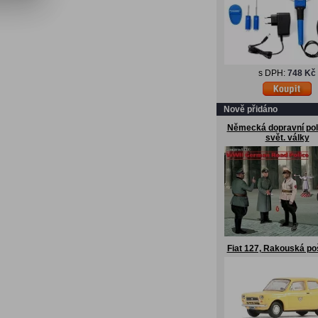
s DPH:
748 Kč
Nově přidáno
Německá dopravní poli
svět. války
Fiat 127, Rakouská po