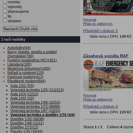
novinky
výprodej
připravujeme
tip
Porovnat
skladem
Přidat do oblíbených
Nastavit
Zrušit vše
Příspěvků v diskusi: 0
Vaše cena s DPH:
149 Kč
Z naší nabídky
Autodráhy(44)
Barvy, ředidla, lepidla a ostatní
Zásahová vozidla RAF
chemikálie(790)
Funkční modelařina (RC)(351)
Literatura(185)
Modelová železnice(1400)
Nářadí a nástroje(120)
Papírové modely(413)
Plastikové modely(644)
Auta 1/32 (5/5)
Vojenská technika 1/35 (113/113)
Auta 1/24 (12/12)
Porovnat
Auta 1/43 (2/2)
Přidat do oblíbených
Vojenská technika 1/48 (10/10)
Vojenská technika 1/72 (88/88)
Příspěvků v diskusi: 0
Vojenská technika 1/87 (33/33)
Vaše cena s DPH:
229 Kč
Vojenská technika a doplňky 1/76 (4/4)
Doplňky 1/35 (38/38)
Doplňky 1/48 (11/11)
Strana
1
z
1
Celkem
4
zázn
Doplňky 1/72(12)
Figurky 1/35 (34/34)