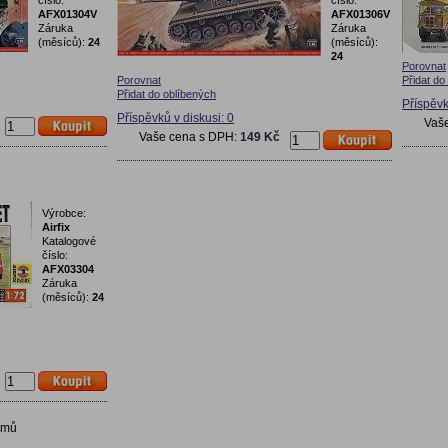
číslo:
číslo:
AFX01304V
AFX01306V
Záruka
Záruka
(měsíců):
24
(měsíců):
24
Porovnat
Porovnat
Přidat do
Přidat do oblíbených
Příspěvk
Příspěvků v diskusi: 0
Vaš
Vaše cena s DPH:
149 Kč
Výrobce:
Airfix
Katalogové
číslo:
AFX03304
Záruka
(měsíců):
24
amů