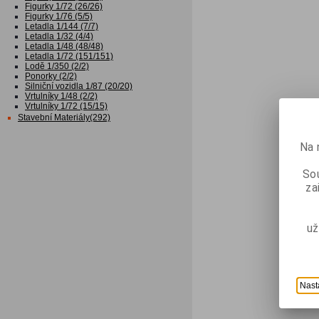
Figurky 1/72 (26/26)
Figurky 1/76 (5/5)
Letadla 1/144 (7/7)
Letadla 1/32 (4/4)
Letadla 1/48 (48/48)
Letadla 1/72 (151/151)
Lodě 1/350 (2/2)
Ponorky (2/2)
Silniční vozidla 1/87 (20/20)
Vrtulníky 1/48 (2/2)
Vrtulníky 1/72 (15/15)
Stavební Materiály(292)
Na 
Sou
za
už
Nast