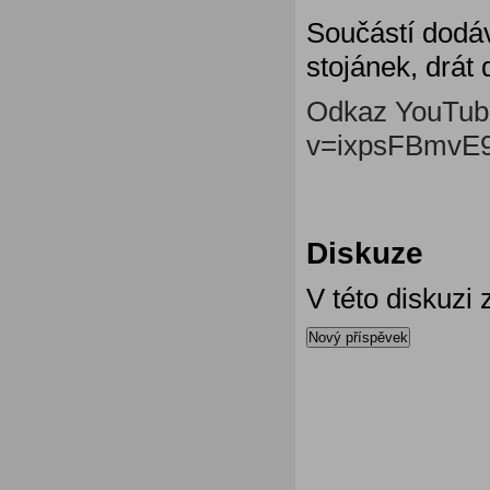
Součástí dodáv
stojánek, drá
Odkaz YouTube
v=ixpsFBmvE9
Diskuze
V této diskuzi
Nový příspěvek