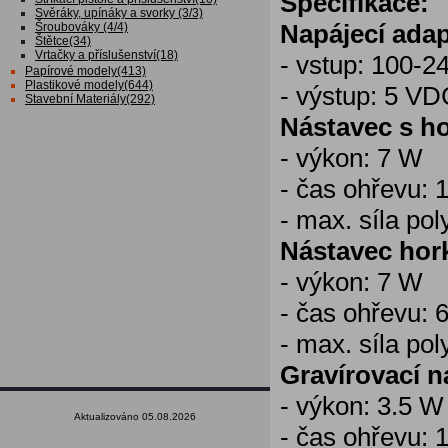
Specifikace:
Svěráky, upínáky a svorky (3/3)
Napájecí adap
Šroubováky (4/4)
Štětce(34)
Vrtačky a příslušenství(18)
- vstup: 100-2
Papírové modely(413)
Plastikové modely(644)
- výstup: 5 V
Stavební Materiály(292)
Nástavec s h
- výkon: 7 W
- čas ohřevu: 1
- max. síla po
Nástavec hor
- výkon: 7 W
- čas ohřevu: 
- max. síla po
Gravírovací n
- výkon: 3.5 W
Aktualizováno 05.08.2026
- čas ohřevu: 