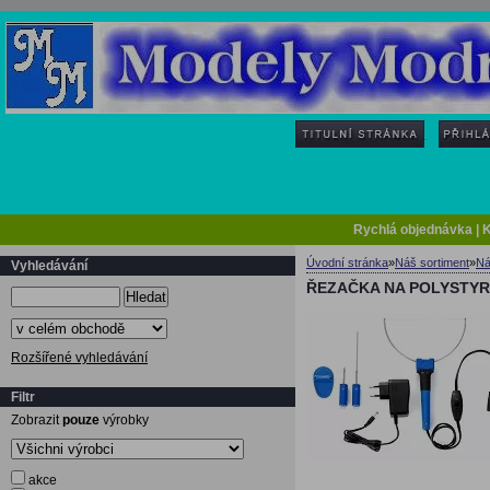
Rychlá objednávka
|
K
Úvodní stránka
»
Náš sortiment
»
Ná
Vyhledávání
ŘEZAČKA NA POLYSTYR
Hledat
Rozšířené vyhledávání
Filtr
Zobrazit
pouze
výrobky
akce